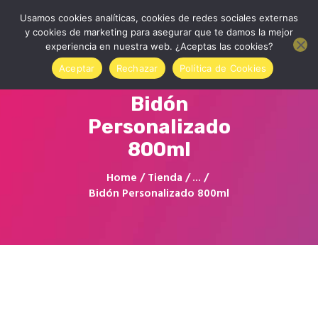
Usamos cookies analíticas, cookies de redes sociales externas
y cookies de marketing para asegurar que te damos la mejor
experiencia en nuestra web. ¿Aceptas las cookies?
Aceptar
Rechazar
Política de Cookies
Bidón
Inicio
Personalizado
Quienes somos
800ml
Contactar
Tienda Online
Home
Tienda
...
Accede a tu cuenta
Bidón Personalizado 800ml
Blog