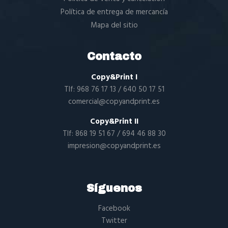
Política de entrega de mercancía
Mapa del sitio
Contacto
Copy&Print I
Tlf:
968 76 17 13
/
640 50 17 51
comercial@copyandprint.es
Copy&Print II
Tlf:
868 19 51 67
/
694 46 88 30
impresion@copyandprint.es
Síguenos
Facebook
Twitter