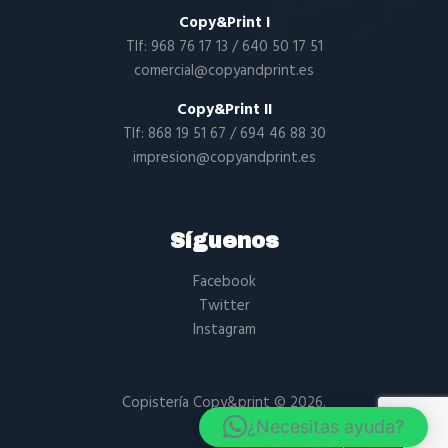
Copy&Print I
Tlf:
968 76 17 13
/
640 50 17 51
comercial@copyandprint.es
Copy&Print II
Tlf:
868 19 51 67
/
694 46 88 30
impresion@copyandprint.es
Síguenos
Facebook
Twitter
Instagram
Copistería Copy&print
© 2026.
¿Necesitas ayuda?
Spanish