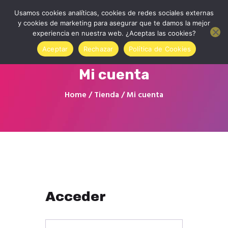
Usamos cookies analíticas, cookies de redes sociales externas
y cookies de marketing para asegurar que te damos la mejor
experiencia en nuestra web. ¿Aceptas las cookies?
Aceptar
Rechazar
Política de Cookies
Mi cuenta
Inicio
Home
Tienda
Mi cuenta
Quienes somos
Contactar
Tienda Online
Accede a tu cuenta
Blog
Acceder