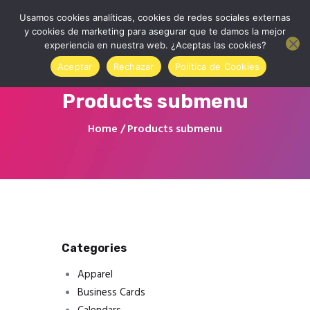
Usamos cookies analíticas, cookies de redes sociales externas
y cookies de marketing para asegurar que te damos la mejor
experiencia en nuestra web. ¿Aceptas las cookies?
Aceptar
Rechazar
Política de Cookies
Products submenu
Inicio
Home
Products submenu
Quienes somos
Contactar
Tienda Online
Accede a tu cuenta
Blog
Categories
Apparel
Business Cards