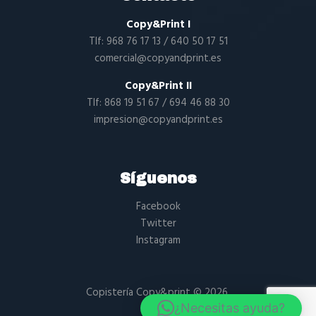
Copy&Print I
Tlf:
968 76 17 13
/
640 50 17 51
comercial@copyandprint.es
Copy&Print II
Tlf:
868 19 51 67
/
694 46 88 30
impresion@copyandprint.es
Síguenos
Facebook
Twitter
Instagram
Copistería Copy&print
© 2026.
¿Necesitas ayuda?