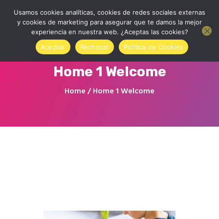
Usamos cookies analíticas, cookies de redes sociales externas
y cookies de marketing para asegurar que te damos la mejor
experiencia en nuestra web. ¿Aceptas las cookies?
Aceptar
Rechazar
Política de Cookies
Home 1 Welcome
Inicio
Home
Home 1 Welcome
Quienes somos
Contactar
Tienda Online
Accede a tu cuenta
Blog