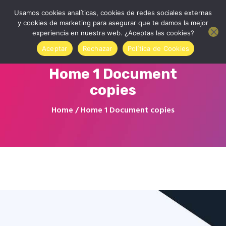
Usamos cookies analíticas, cookies de redes sociales externas
y cookies de marketing para asegurar que te damos la mejor
experiencia en nuestra web. ¿Aceptas las cookies?
Aceptar
Rechazar
Política de Cookies
Home 1 Document
Inicio
copies
Quienes somos
Contactar
Home
Home 1 Document copies
Tienda Online
Accede a tu cuenta
Blog