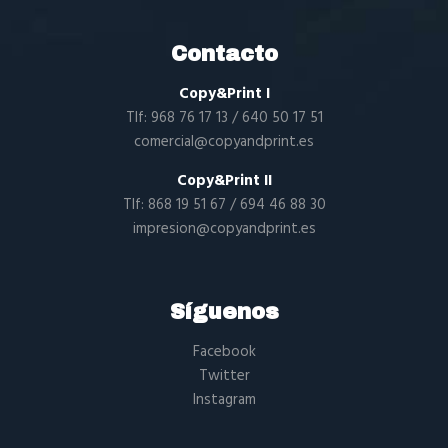
Contacto
Copy&Print I
Tlf:
968 76 17 13
/
640 50 17 51
comercial@copyandprint.es
Copy&Print II
Tlf:
868 19 51 67
/
694 46 88 30
impresion@copyandprint.es
Síguenos
Facebook
Twitter
Instagram