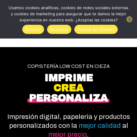
0
Usamos cookies analíticas, cookies de redes sociales externas
y cookies de marketing para asegurar que te damos la mejor
Llámanos
experiencia en nuestra web. ¿Aceptas las cookies?
Productos personalizados
Accede Papelería Liderpapel
Quienes somos
968 76 17
Aceptar
Rechazar
Política de Cookies
13
COPISTERÍA LOW COST EN CIEZA
IMPRIME
CREA
PERSONALIZA
Impresión digital, papelería y productos
personalizados con la
mejor calidad
al
mejor precio
.