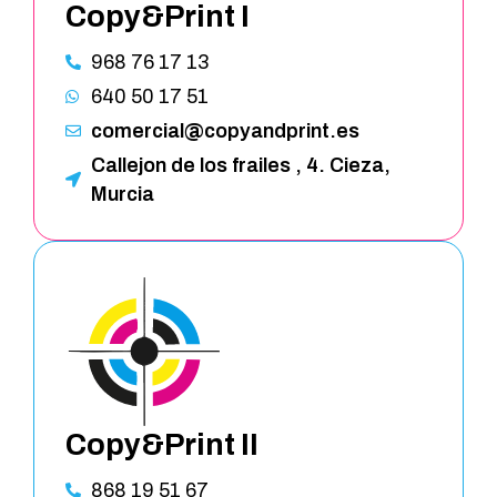
Copy&Print I
968 76 17 13
640 50 17 51
comercial@copyandprint.es
Callejon de los frailes , 4. Cieza,
Murcia
Copy&Print II
868 19 51 67