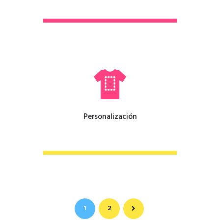
Personalización
>
1
2