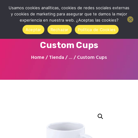
Usamos cookies analíticas, cookies de redes sociales externas
y cookies de marketing para asegurar que te damos la mejor
experiencia en nuestra web. ¿Aceptas las cookies?
Aceptar
Rechazar
Política de Cookies
Custom Cups
Home
Home
Tienda
...
Custom Cups
About us
Contact
Online Store
Sign in to your account
Blog